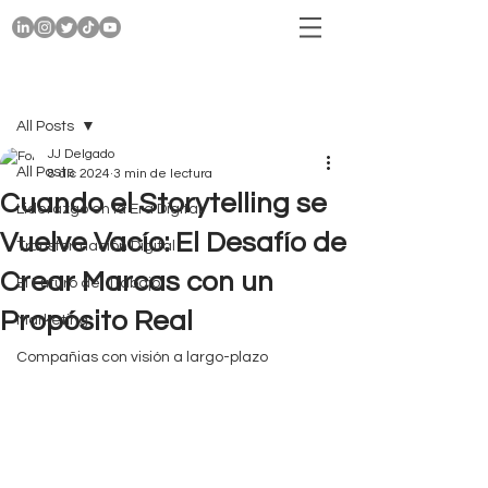
Entrada
All Posts
JJ Delgado
All Posts
8 dic 2024
3 min de lectura
Cuando el Storytelling se
Liderazgo en la Era Digital
Vuelve Vacío: El Desafío de
Transformación Digital
Crear Marcas con un
El Futuro del Trabajo
Propósito Real
Marketing
Compañias con visión a largo-plazo