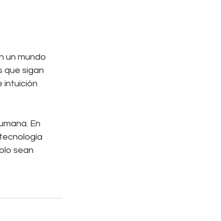
en un mundo 
 que sigan 
 intuición 
humana. En 
 tecnología 
olo sean 