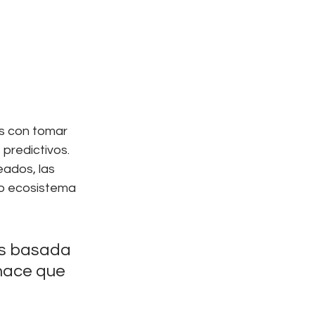
s con tomar 
predictivos. 
ados, las 
to ecosistema 
es basada 
hace que 