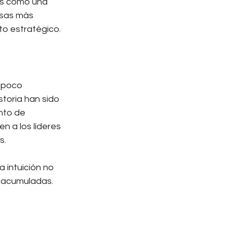
os como una 
sas más 
to estratégico.
 poco 
toria han sido 
nto de 
n a los líderes 
s.
 intuición no 
s acumuladas. 