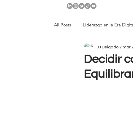
All Posts
Liderazgo en la Era Digit
JJ Delgado
2 mar 
Compañias con visión a largo-pla
Decidir c
Equilibra