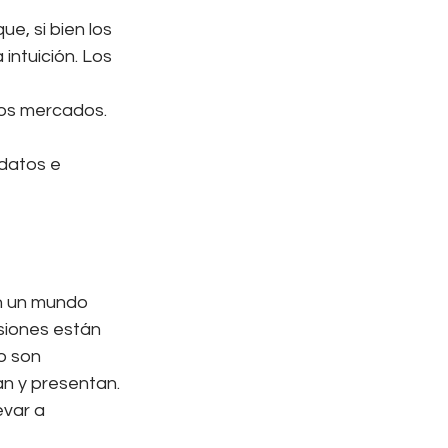
e, si bien los 
intuición. Los 
los mercados. 
datos e 
en un mundo 
siones están 
o son 
an y presentan. 
var a 