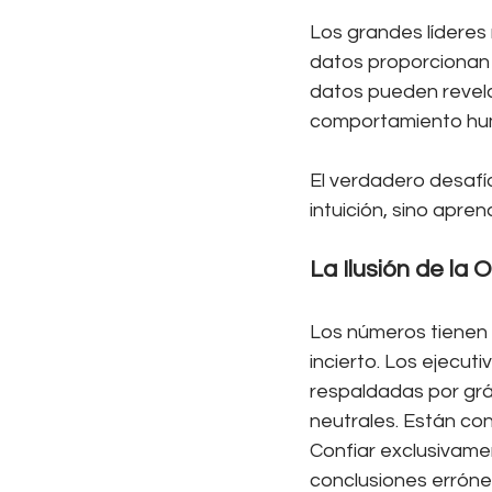
Los grandes líderes n
datos proporcionan c
datos pueden revelar
comportamiento human
El verdadero desafí
intuición, sino apre
La Ilusión de la 
Los números tienen 
incierto. Los ejecu
respaldadas por grá
neutrales. Están con
Confiar exclusivamen
conclusiones erróne