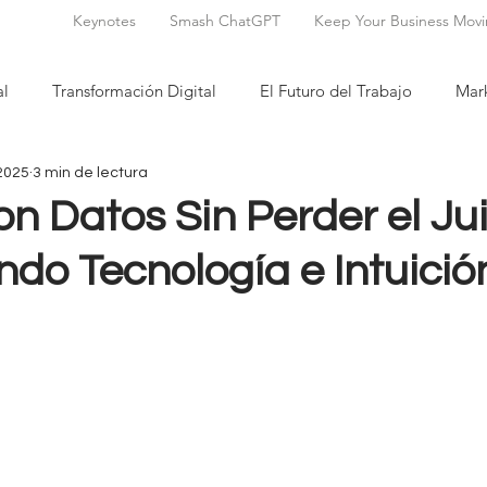
Keynotes
Smash ChatGPT
Keep Your Business Mov
al
Transformación Digital
El Futuro del Trabajo
Mar
2025
3 min de lectura
zo
on Datos Sin Perder el Jui
ndo Tecnología e Intuició