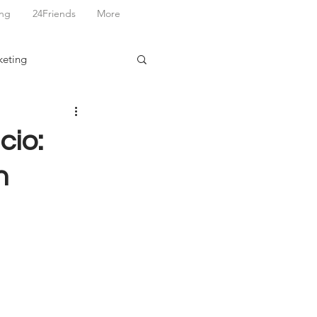
ing
24Friends
More
keting
cio:
n