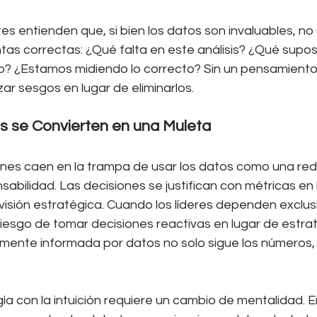
tes entienden que, si bien los datos son invaluables, no s
tas correctas: ¿Qué falta en este análisis? ¿Qué supos
o? ¿Estamos midiendo lo correcto? Sin un pensamiento cr
ar sesgos en lugar de eliminarlos.
s se Convierten en una Muleta
nes caen en la trampa de usar los datos como una red
nsabilidad. Las decisiones se justifican con métricas en 
visión estratégica. Cuando los líderes dependen exclu
 riesgo de tomar decisiones reactivas en lugar de estra
nte informada por datos no solo sigue los números, s
gía con la intuición requiere un cambio de mentalidad. E