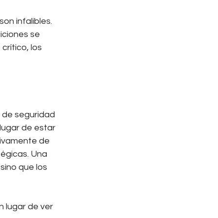
on infalibles. 
iciones se 
ítico, los 
 de seguridad 
lugar de estar 
sivamente de 
tégicas. Una 
ino que los 
n lugar de ver 