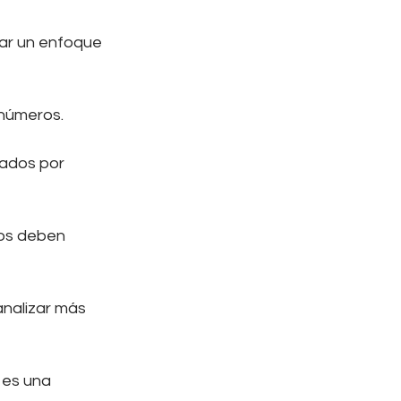
tar un enfoque 
 números.
ados por 
os deben 
analizar más 
 es una 