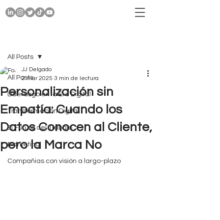
Entrada
All Posts
JJ Delgado
All Posts
2 mar 2025
3 min de lectura
Personalización sin
Liderazgo en la Era Digital
Empatía: Cuando los
Transformación Digital
Datos Conocen al Cliente,
El Futuro del Trabajo
pero la Marca No
Marketing
Compañias con visión a largo-plazo