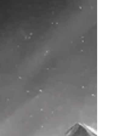
Compañias con visión a
largo-plazo